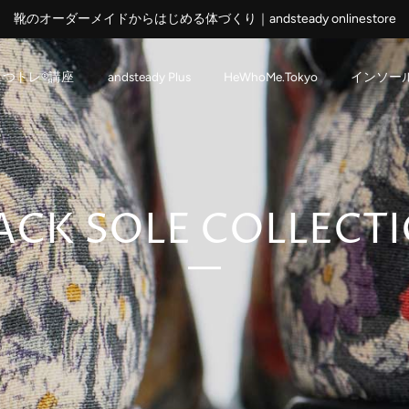
靴のオーダーメイドからはじめる体づくり｜andsteady onlinestore
くつトレ®講座
andsteady Plus
HeWhoMe.Tokyo
インソー
ACK SOLE COLLECT