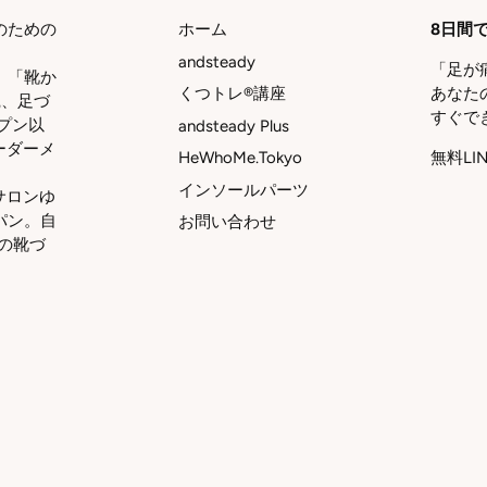
のための
ホーム
8日間で
andsteady
「足が
、「靴か
くつトレ®講座
あなた
践、足づ
すぐで
プン以
andsteady Plus
オーダーメ
HeWhoMe.Tokyo
無料LI
インソールパーツ
サロンゆ
パン。自
お問い合わせ
の靴づ