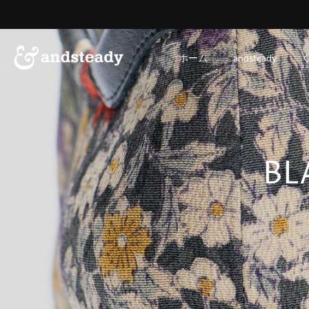
ス
キ
ッ
プ
ホーム
andsteady
す
る
BL