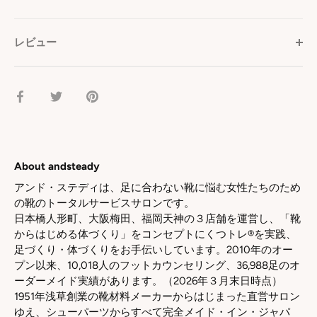
レビュー
facebook
Twitter
pinterest
で
で
で
シ
シ
シ
ェ
ェ
ェ
ア
ア
ア
About andsteady
アンド・ステディは、足に合わない靴に悩む女性たちのため
の靴のトータルサービスサロンです。
日本橋人形町、大阪梅田、福岡天神の３店舗を運営し、「靴
からはじめる体づくり」をコンセプトにくつトレ®を実践、
足づくり・体づくりをお手伝いしています。2010年のオー
プン以来、10,018人のフットカウンセリング、36,988足のオ
ーダーメイド実績があります。（2026年３月末日時点）
1951年浅草創業の靴材料メーカーからはじまった直営サロン
ゆえ、シューパーツからすべて完全メイド・イン・ジャパ