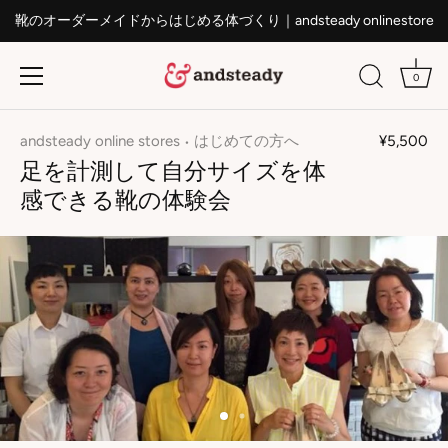
靴のオーダーメイドからはじめる体づくり｜andsteady onlinestore
0
ス
キ
andsteady online stores
はじめての方へ
¥5,500
•
ッ
足を計測して自分サイズを体
プ
感できる靴の体験会
す
る