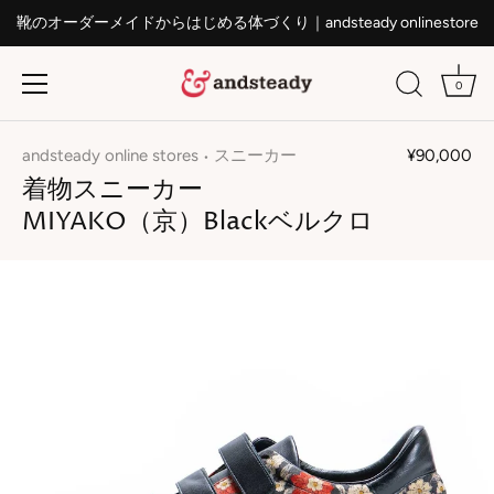
靴のオーダーメイドからはじめる体づくり｜andsteady onlinestore
0
ス
キ
andsteady online stores
スニーカー
¥90,000
•
ッ
着物スニーカー
プ
MIYAKO（京）Blackベルクロ
す
る