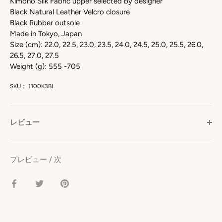
Kimono Silk Fabric upper selected by designer
Black Natural Leather Velcro closure
Black Rubber outsole
Made in Tokyo, Japan
Size (cm): 22.0, 22.5, 23.0, 23.5, 24.0, 24.5, 25.0, 25.5, 26.0,
26.5, 27.0, 27.5
Weight (g): 555 -705
SKU：
1100K3BL
レビュー
プレビュー
/
次
facebook
Twitter
pinterest
で
で
で
シ
シ
シ
ェ
ェ
ェ