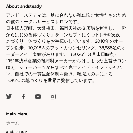
ア
ア
ア
About andsteady
アンド・ステディは、足に合わない靴に悩む女性たちのため
の靴のトータルサービスサロンです。
日本橋人形町、大阪梅田、福岡天神の３店舗を運営し、「靴
からはじめる体づくり」をコンセプトにくつトレ®を実践、
足づくり・体づくりをお手伝いしています。2010年のオー
プン以来、10,018人のフットカウンセリング、36,988足のオ
ーダーメイド実績があります。（2026年３月末日時点）
1951年浅草創業の靴材料メーカーからはじまった直営サロン
ゆえ、シューパーツからすべて完全メイド・イン・ジャパ
ン。自社での一貫生産体制を敷き、靴職人の手による
TOKYOの靴づくりを世界に発信しています。
Main Menu
ホーム
andsteady