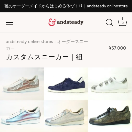
靴のオーダーメイドからはじめる体づくり｜andsteady onlinestore
0
ス
キ
andsteady online stores
オーダースニー
•
ッ
¥57,000
カー
プ
カスタムスニーカー｜紐
す
る