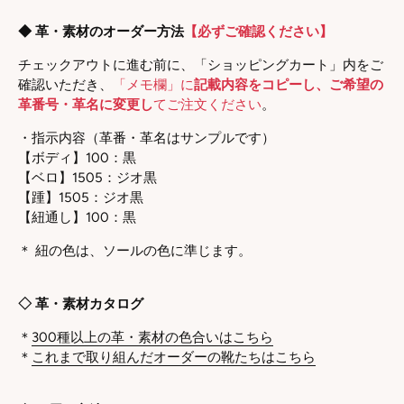
◆ 革・素材のオーダー方法
【必ずご確認ください】
チェックアウトに進む前に、「ショッピングカート」内をご
確認いただき、
「メモ欄」に
記載内容をコピーし、ご希望の
革番号・革名に変更し
てご注文ください
。
・指示内容（革番・革名はサンプルです）
【ボディ】100：黒
【ベロ】1505：ジオ黒
【踵】1505：ジオ黒
【紐通し】100：黒
＊ 紐の色は、ソールの色に準じます。
◇ 革・素材カタログ
＊
300種以上の革・素材の色合いはこちら
＊
これまで取り組んだオーダーの靴たちはこちら