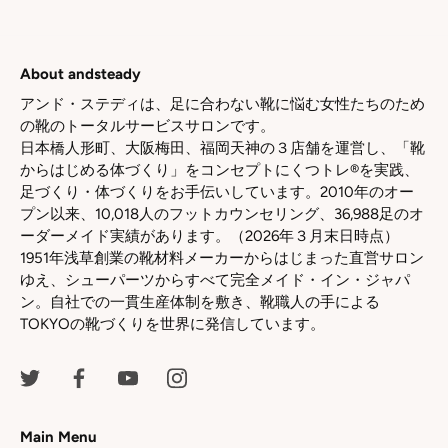
シ
シ
シ
ェ
ェ
ェ
ア
ア
ア
About andsteady
アンド・ステディは、足に合わない靴に悩む女性たちのため
の靴のトータルサービスサロンです。
日本橋人形町、大阪梅田、福岡天神の３店舗を運営し、「靴
からはじめる体づくり」をコンセプトにくつトレ®を実践、
足づくり・体づくりをお手伝いしています。2010年のオー
プン以来、10,018人のフットカウンセリング、36,988足のオ
ーダーメイド実績があります。（2026年３月末日時点）
1951年浅草創業の靴材料メーカーからはじまった直営サロン
ゆえ、シューパーツからすべて完全メイド・イン・ジャパ
ン。自社での一貫生産体制を敷き、靴職人の手による
TOKYOの靴づくりを世界に発信しています。
Main Menu