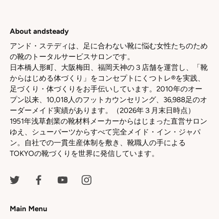
シ
シ
シ
ェ
ェ
ェ
ア
ア
ア
About andsteady
アンド・ステディは、足に合わない靴に悩む女性たちのため
の靴のトータルサービスサロンです。
日本橋人形町、大阪梅田、福岡天神の３店舗を運営し、「靴
からはじめる体づくり」をコンセプトにくつトレ®を実践、
足づくり・体づくりをお手伝いしています。2010年のオー
プン以来、10,018人のフットカウンセリング、36,988足のオ
ーダーメイド実績があります。（2026年３月末日時点）
1951年浅草創業の靴材料メーカーからはじまった直営サロン
ゆえ、シューパーツからすべて完全メイド・イン・ジャパ
ン。自社での一貫生産体制を敷き、靴職人の手による
TOKYOの靴づくりを世界に発信しています。
Main Menu