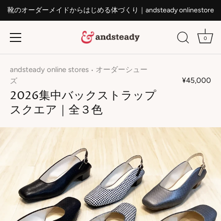
靴のオーダーメイドからはじめる体づくり｜andsteady onlinestore
0
ス
キ
andsteady online stores
オーダーシュー
•
ッ
¥45,000
ズ
プ
2026集中バックストラップ
す
スクエア｜全３色
る