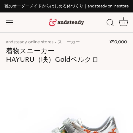
靴のオーダーメイドからはじめる体づくり｜andsteady onlinestore
0
ス
キ
andsteady online stores
スニーカー
¥90,000
•
ッ
着物スニーカー
プ
HAYURU（映）Goldベルクロ
す
る