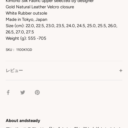
Kimono Silk Fabric upper selected by designer
Gold Natural Leather Velcro closure
White Rubber outsole
Made in Tokyo, Japan
Size (cm): 22.0, 22.5, 23.0, 23.5, 24.0, 24.5, 25.0, 25.5, 26.0,
26.5, 27.0, 27.5
Weight (g): 555 -705
SKU：
1100K1GD
レビュー
facebook
Twitter
pinterest
で
で
で
シ
シ
シ
ェ
ェ
ェ
ア
ア
ア
About andsteady