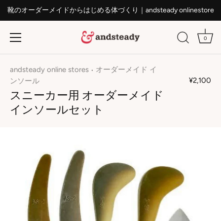
靴のオーダーメイドからはじめる体づくり｜andsteady onlinestore
0
ス
キ
andsteady online stores
オーダーメイド イ
•
ッ
¥2,100
ンソール
プ
スニーカー用 オーダーメイド
す
インソールセット
る