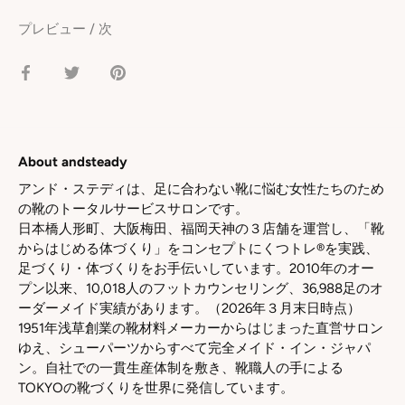
プレビュー
/
次
facebook
Twitter
pinterest
で
で
で
シ
シ
シ
ェ
ェ
ェ
ア
ア
ア
About andsteady
アンド・ステディは、足に合わない靴に悩む女性たちのため
の靴のトータルサービスサロンです。
日本橋人形町、大阪梅田、福岡天神の３店舗を運営し、「靴
からはじめる体づくり」をコンセプトにくつトレ®を実践、
足づくり・体づくりをお手伝いしています。2010年のオー
プン以来、10,018人のフットカウンセリング、36,988足のオ
ーダーメイド実績があります。（2026年３月末日時点）
1951年浅草創業の靴材料メーカーからはじまった直営サロン
ゆえ、シューパーツからすべて完全メイド・イン・ジャパ
ン。自社での一貫生産体制を敷き、靴職人の手による
TOKYOの靴づくりを世界に発信しています。