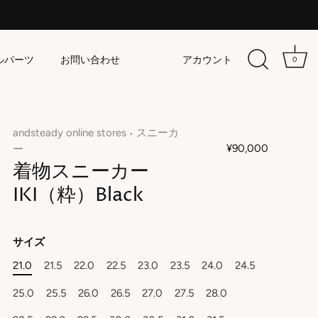
ルパーツ
お問い合わせ
アカウント
0
andsteady online stores
スニーカ
•
¥90,000
ー
着物スニーカー
IKI（粋）Black
サイズ
21.0
21.5
22.0
22.5
23.0
23.5
24.0
24.5
25.0
25.5
26.0
26.5
27.0
27.5
28.0