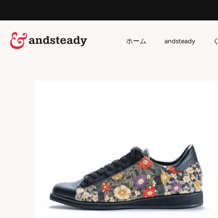
ホーム
andsteady
ス
キ
ッ
プ
す
る