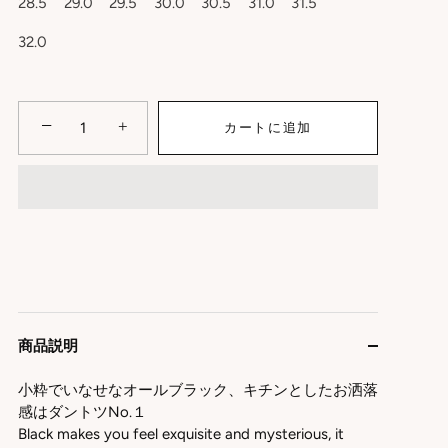
28.5
29.0
29.5
30.0
30.5
31.0
31.5
32.0
−
+
カートに追加
商品説明
小粋でいなせなオールブラック、キチンとしたお洒落
感はダントツNo.１
Black makes you feel exquisite and mysterious, it