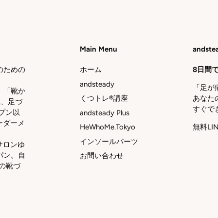
Main Menu
andste
のための
ホーム
8日間で
andsteady
「足が
、「靴か
くつトレ®講座
あなた
践、足づ
すぐで
プン以
andsteady Plus
オーダーメ
HeWhoMe.Tokyo
無料LI
インソールパーツ
サロンゆ
パン。自
お問い合わせ
の靴づ