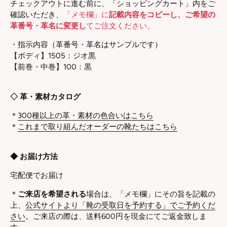
チェックアウトに進む前に、「ショッピングカート」内をご
確認いただき、
「メモ欄」に
記載内容をコピーし
、ご希望の
革番号・革名に変更し
てご注文ください。
・指示内容
（革番号・革名はサンプルです）
【ボディ】
1505：ジオ黒
【前巻・中巻】
100：
黒
◇ 革・素材カタログ
＊
300種以上の革・素材の色合いはこちら
＊
これまで取り組んだオーダーの靴たちはこちら
◆ お届け方法
宅配便でお届け
＊
ご来店を希望される
場合は、「メモ欄」にその旨を記載の
上、
公式サイトより「靴の受取日を予約する」でご予約くだ
さい
。ご来店の際は、送料600円を現金にてご返金致しま