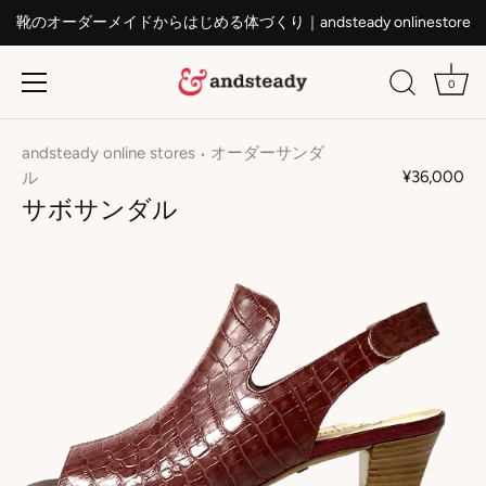
靴のオーダーメイドからはじめる体づくり｜andsteady onlinestore
0
ス
キ
andsteady online stores
オーダーサンダ
•
ッ
¥36,000
ル
プ
サボサンダル
す
る