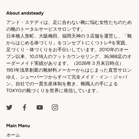
ェ
ェ
ェ
ア
ア
ア
About andsteady
アンド・ステディは、足に合わない靴に悩む女性たちのため
の靴のトータルサービスサロンです。
日本橋人形町、大阪梅田、福岡天神の３店舗を運営し、「靴
からはじめる体づくり」をコンセプトにくつトレ®を実践、
足づくり・体づくりをお手伝いしています。2010年のオー
プン以来、10,018人のフットカウンセリング、36,988足のオ
ーダーメイド実績があります。（2026年３月末日時点）
1951年浅草創業の靴材料メーカーからはじまった直営サロン
ゆえ、シューパーツからすべて完全メイド・イン・ジャパ
ン。自社での一貫生産体制を敷き、靴職人の手による
TOKYOの靴づくりを世界に発信しています。
Main Menu
ホーム