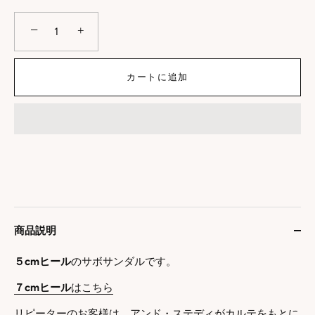
−
+
カートに追加
商品説明
５cmヒール
のサボサンダルです。
７cmヒール
はこちら
リピーターのお客様は、アンド・ステディがカルテをもとに