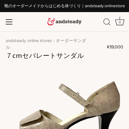
靴のオーダーメイドからはじめる体づくり｜andsteady onlinestore
0
ス
キ
andsteady online stores
オーダーサンダ
•
ッ
¥39,000
ル
プ
７cmセパレートサンダル
す
る