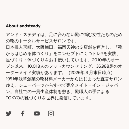
で
で
で
シ
シ
シ
ェ
ェ
ェ
ア
ア
ア
About andsteady
アンド・ステディは、足に合わない靴に悩む女性たちのため
の靴のトータルサービスサロンです。
日本橋人形町、大阪梅田、福岡天神の３店舗を運営し、「靴
からはじめる体づくり」をコンセプトにくつトレ®を実践、
足づくり・体づくりをお手伝いしています。2010年のオー
プン以来、10,018人のフットカウンセリング、36,988足のオ
ーダーメイド実績があります。（2026年３月末日時点）
1951年浅草創業の靴材料メーカーからはじまった直営サロン
ゆえ、シューパーツからすべて完全メイド・イン・ジャパ
ン。自社での一貫生産体制を敷き、靴職人の手による
TOKYOの靴づくりを世界に発信しています。