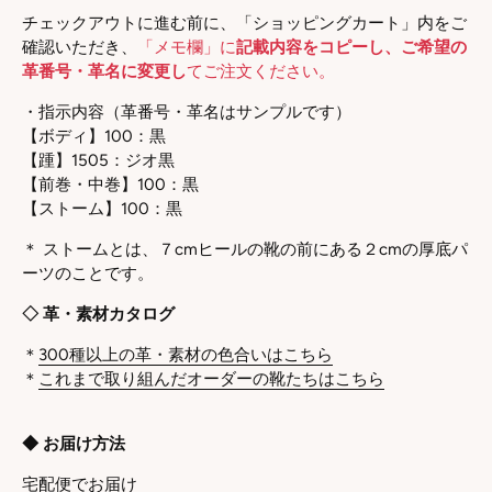
チェックアウトに進む前に、「ショッピングカート」内をご
確認いただき、
「メモ欄」に
記載内容をコピーし
、ご希望の
革番号・革名に変更し
てご注文ください。
・指示内容
（革番号・革名はサンプルです）
【ボディ】
100：黒
【踵】
1505：ジオ黒
【前巻・中巻】
100：黒
【ストーム】100：
黒
＊ ストームとは、７cmヒールの靴の前にある２cmの厚底パ
ーツのことです。
◇ 革・素材カタログ
＊
300種以上の革・素材の色合いはこちら
＊
これまで取り組んだオーダーの靴たちはこちら
◆ お届け方法
宅配便でお届け