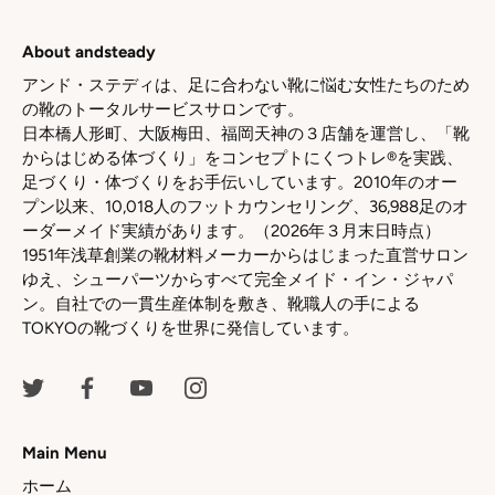
ェ
ェ
ェ
ア
ア
ア
About andsteady
アンド・ステディは、足に合わない靴に悩む女性たちのため
の靴のトータルサービスサロンです。
日本橋人形町、大阪梅田、福岡天神の３店舗を運営し、「靴
からはじめる体づくり」をコンセプトにくつトレ®を実践、
足づくり・体づくりをお手伝いしています。2010年のオー
プン以来、10,018人のフットカウンセリング、36,988足のオ
ーダーメイド実績があります。（2026年３月末日時点）
1951年浅草創業の靴材料メーカーからはじまった直営サロン
ゆえ、シューパーツからすべて完全メイド・イン・ジャパ
ン。自社での一貫生産体制を敷き、靴職人の手による
TOKYOの靴づくりを世界に発信しています。
Main Menu
ホーム