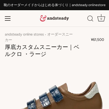
靴のオーダーメイドからはじめる体づくり｜andsteady onlinestore
0
ス
キ
andsteady online stores
オーダースニー
•
ッ
¥61,500
カー
プ
厚底カスタムスニーカー｜ベ
す
ルクロ ・ラージ
る