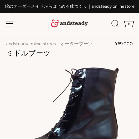
靴のオーダーメイドからはじめる体づくり｜andsteady onlinestore
0
ス
キ
andsteady online stores
オーダーブーツ
¥69,000
•
ッ
ミドルブーツ
プ
す
る