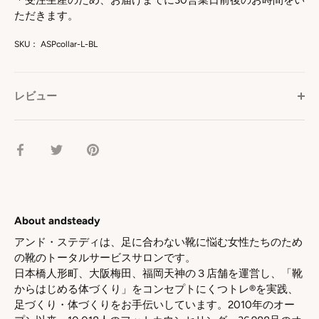
ただきます。
SKU：
ASPcollar-L-BL
レビュー
facebook
Twitter
pinterest
で
で
で
シ
シ
シ
ェ
ェ
ェ
ア
ア
ア
About andsteady
アンド・ステディは、足に合わない靴に悩む女性たちのため
の靴のトータルサービスサロンです。
日本橋人形町、大阪梅田、福岡天神の３店舗を運営し、「靴
からはじめる体づくり」をコンセプトにくつトレ®を実践、
足づくり・体づくりをお手伝いしています。2010年のオー