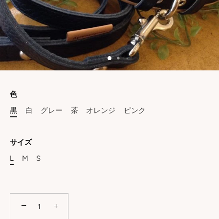
色
黒
白
グレー
茶
オレンジ
ピンク
サイズ
L
M
S
−
+