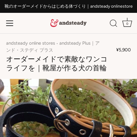
靴のオーダーメイドからはじめる体づくり｜andsteady onlinestore
0
ス
キ
andsteady online stores
andsteady Plus｜ア
•
ッ
¥5,900
ンド・ステディ プラス
プ
オーダーメイドで素敵なワンコ
す
ライフを｜靴屋が作る犬の首輪
る