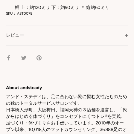
幅 上：約120ミリ 下：約90ミリ ＊ 縦約60ミリ
SKU：
AST0078
レビュー
facebook
Twitter
pinterest
で
で
で
シ
シ
シ
ェ
ェ
ェ
ア
ア
ア
About andsteady
アンド・ステディは、足に合わない靴に悩む女性たちのため
の靴のトータルサービスサロンです。
日本橋人形町、大阪梅田、福岡天神の３店舗を運営し、「靴
からはじめる体づくり」をコンセプトにくつトレ®を実践、
足づくり・体づくりをお手伝いしています。2010年のオー
プン以来、10,018人のフットカウンセリング、36,988足のオ