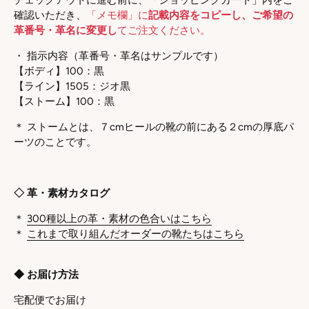
チェックアウトに進む前に、「ショッピングカート」内をご
確認いただき、
「メモ欄」に
記載内容をコピーし
、ご希望の
革番号・革名に変更し
てご注文ください。
・ 指示内容
（革番号・革名はサンプルです）
【ボディ】100：黒
【
ライン】1505：ジオ黒
【ストーム】100：
黒
＊ ストームとは、７cmヒールの靴の前にある２cmの厚底パ
ーツのことです。
◇ 革・素材カタログ
＊
300種以上の革・素材の色合いはこちら
＊
これまで取り組んだオーダーの靴たちはこちら
◆ お届け方法
宅配便でお届け