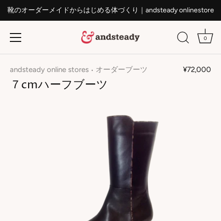
靴のオーダーメイドからはじめる体づくり｜andsteady onlinestore
0
ス
キ
andsteady online stores
オーダーブーツ
¥72,000
•
ッ
７cmハーフブーツ
プ
す
る