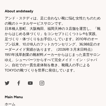
ェ
ェ
ェ
ア
ア
ア
About andsteady
アンド・ステディは、足に合わない靴に悩む女性たちのため
の靴のトータルサービスサロンです。
日本橋人形町、大阪梅田、福岡天神の３店舗を運営し、「靴
からはじめる体づくり」をコンセプトにくつトレ®を実践、
足づくり・体づくりをお手伝いしています。2010年のオー
プン以来、10,018人のフットカウンセリング、36,988足のオ
ーダーメイド実績があります。（2026年３月末日時点）
1951年浅草創業の靴材料メーカーからはじまった直営サロン
ゆえ、シューパーツからすべて完全メイド・イン・ジャパ
ン。自社での一貫生産体制を敷き、靴職人の手による
TOKYOの靴づくりを世界に発信しています。
Main Menu
ホーム