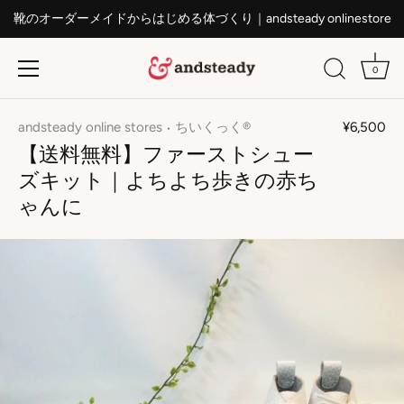
靴のオーダーメイドからはじめる体づくり｜andsteady onlinestore
0
ス
キ
andsteady online stores
ちいくっく®
¥6,500
•
ッ
【送料無料】ファーストシュー
プ
ズキット｜よちよち歩きの赤ち
す
ゃんに
る