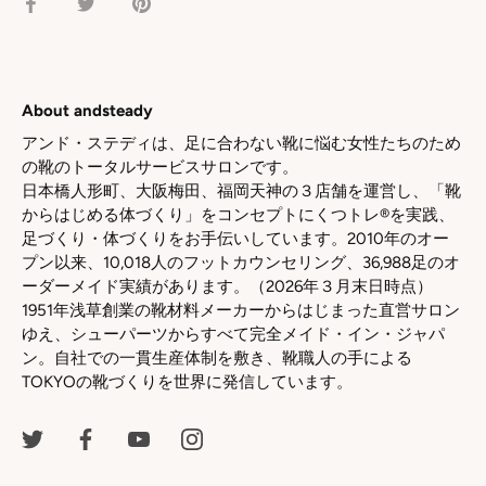
facebook
Twitter
pinterest
で
で
で
シ
シ
シ
ェ
ェ
ェ
ア
ア
ア
About andsteady
アンド・ステディは、足に合わない靴に悩む女性たちのため
の靴のトータルサービスサロンです。
日本橋人形町、大阪梅田、福岡天神の３店舗を運営し、「靴
からはじめる体づくり」をコンセプトにくつトレ®を実践、
足づくり・体づくりをお手伝いしています。2010年のオー
プン以来、10,018人のフットカウンセリング、36,988足のオ
ーダーメイド実績があります。（2026年３月末日時点）
1951年浅草創業の靴材料メーカーからはじまった直営サロン
ゆえ、シューパーツからすべて完全メイド・イン・ジャパ
ン。自社での一貫生産体制を敷き、靴職人の手による
TOKYOの靴づくりを世界に発信しています。