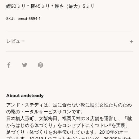
縦90ミリ＊横45ミリ＊厚さ（最大）5ミリ
SKU：
emsd-5594-1
レビュー
facebook
Twitter
pinterest
で
で
で
シ
シ
シ
ェ
ェ
ェ
ア
ア
ア
About andsteady
アンド・ステディは、足に合わない靴に悩む女性たちのため
の靴のトータルサービスサロンです。
日本橋人形町、大阪梅田、福岡天神の３店舗を運営し、「靴
からはじめる体づくり」をコンセプトにくつトレ®を実践、
足づくり・体づくりをお手伝いしています。2010年のオー