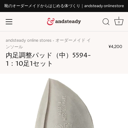
靴のオーダーメイドからはじめる体づくり｜andsteady onlinestore
0
ス
キ
andsteady online stores
オーダーメイド イ
•
ッ
¥4,200
ンソール
プ
内足調整パッド（中）5594-
す
1：10足1セット
る