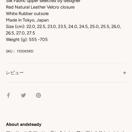
Silk Fabric upper selected by designer
Red Natural Leather Velcro closure
White Rubber outsole
Made in Tokyo, Japan
Size (cm): 22.0, 22.5, 23.0, 23.5, 24.0, 24.5, 25.0, 25.5, 26.0,
26.5, 27.0, 27.5
Weight (g): 555 -705
SKU：
1100K5RD
レビュー
facebook
Twitter
pinterest
で
で
で
シ
シ
シ
ェ
ェ
ェ
ア
ア
ア
About andsteady