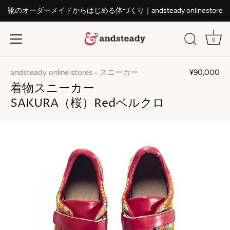
靴のオーダーメイドからはじめる体づくり｜andsteady onlinestore
0
ス
キ
andsteady online stores
スニーカー
¥90,000
•
ッ
着物スニーカー
プ
SAKURA（桜）Redベルクロ
す
る