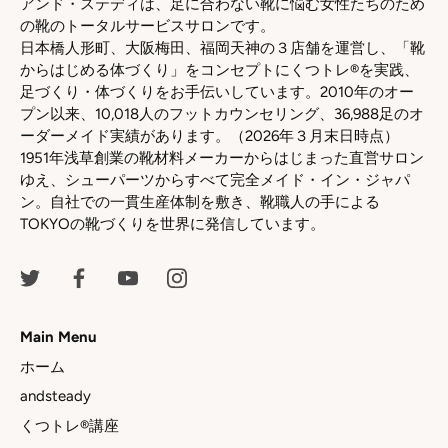
アンド・ステディは、足に合わない靴に悩む女性たちのため
の靴のトータルサービスサロンです。
日本橋人形町、大阪梅田、福岡天神の３店舗を運営し、「靴
からはじめる体づくり」をコンセプトにくつトレ®を実践、
足づくり・体づくりをお手伝いしています。2010年のオー
プン以来、10,018人のフットカウンセリング、36,988足のオ
ーダーメイド実績があります。（2026年３月末日時点）
1951年浅草創業の靴材料メーカーからはじまった直営サロン
ゆえ、シューパーツからすべて完全メイド・イン・ジャパ
ン。自社での一貫生産体制を敷き、靴職人の手による
TOKYOの靴づくりを世界に発信しています。
Main Menu
ホーム
andsteady
くつトレ®講座