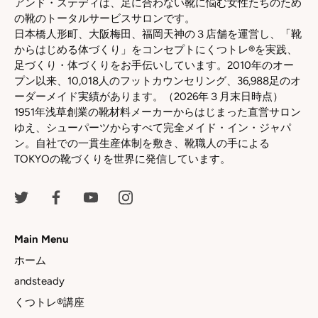
アンド・ステディは、足に合わない靴に悩む女性たちのため
の靴のトータルサービスサロンです。
日本橋人形町、大阪梅田、福岡天神の３店舗を運営し、「靴
からはじめる体づくり」をコンセプトにくつトレ®を実践、
足づくり・体づくりをお手伝いしています。2010年のオー
プン以来、10,018人のフットカウンセリング、36,988足のオ
ーダーメイド実績があります。（2026年３月末日時点）
1951年浅草創業の靴材料メーカーからはじまった直営サロン
ゆえ、シューパーツからすべて完全メイド・イン・ジャパ
ン。自社での一貫生産体制を敷き、靴職人の手による
TOKYOの靴づくりを世界に発信しています。
Main Menu
ホーム
andsteady
くつトレ®講座