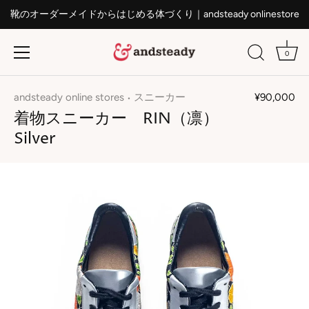
靴のオーダーメイドからはじめる体づくり｜andsteady onlinestore
0
ス
キ
andsteady online stores
スニーカー
¥90,000
•
ッ
着物スニーカー RIN（凛）
プ
Silver
す
る