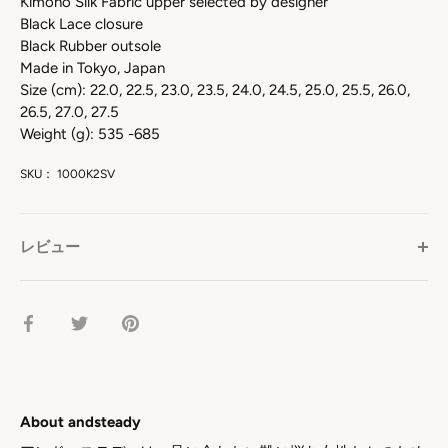
Kimono Silk Fabric upper selected by designer
Black Lace closure
Black Rubber outsole
Made in Tokyo, Japan
Size (cm): 22.0, 22.5, 23.0, 23.5, 24.0, 24.5, 25.0, 25.5, 26.0,
26.5, 27.0, 27.5
Weight (g): 535 -685
SKU：
1000K2SV
レビュー
facebook
Twitter
pinterest
で
で
で
シ
シ
シ
ェ
ェ
ェ
ア
ア
ア
About andsteady