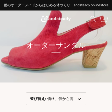
ス
靴のオーダーメイドからはじめる体づくり｜andsteady onlinestore
キ
ッ
プ
0
す
る
オーダーサンダル
並び替え
:
価格、低から高